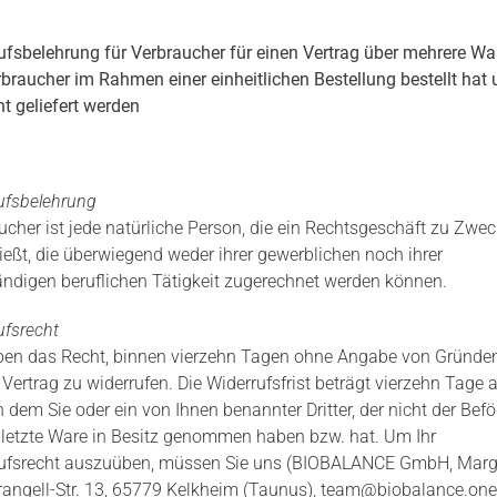
ufsbelehrung für Verbraucher für einen Vertrag über mehrere War
rbraucher im Rahmen einer einheitlichen Bestellung bestellt hat 
nt geliefert werden
ufsbelehrung
ucher ist jede natürliche Person, die ein Rechtsgeschäft zu Zwe
ießt, die überwiegend weder ihrer gewerblichen noch ihrer
ändigen beruflichen Tätigkeit zugerechnet werden können.
ufsrecht
ben das Recht, binnen vierzehn Tagen ohne Angabe von Gründe
 Vertrag zu widerrufen. Die Widerrufsfrist beträgt vierzehn Tage
 dem Sie oder ein von Ihnen benannter Dritter, der nicht der Befö
ie letzte Ware in Besitz genommen haben bzw. hat. Um Ihr
ufsrecht auszuüben, müssen Sie uns (BIOBALANCE GmbH, Marg
angell-Str. 13, 65779 Kelkheim (Taunus),
team@biobalance.one