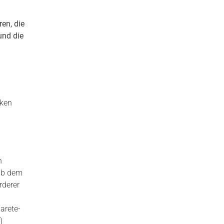
en, die
und die
cken
n
 ab dem
rderer
arete-
)