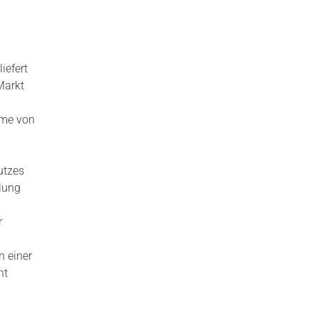
iefert
Markt
hme von
utzes
lung
r
n einer
nt