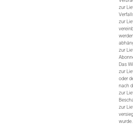
Verbra
zur Li
Verfal
zur Li
verein
werden
abhäng
zur Li
Abonne
Das Wid
zur Li
oder d
nach d
zur Li
Bescha
zur Li
versie
wurde.