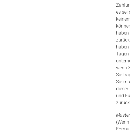
Zahlun
es sei
keinem
können
haben 
zurück
haben 
Tagen 
unterr
wenn S
Sie tr
Sie mü
dieser
und Fu
zurück
Muster
(Wenn S
Formul