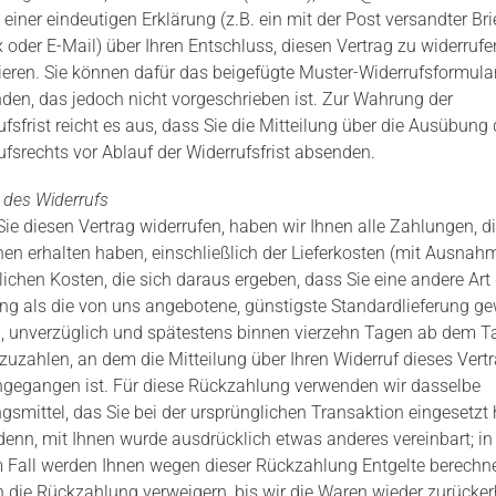
 einer eindeutigen Erklärung (z.B. ein mit der Post versandter Brie
 oder E-Mail) über Ihren Entschluss, diesen Vertrag zu widerrufe
ieren. Sie können dafür das beigefügte Muster-Widerrufsformula
den, das jedoch nicht vorgeschrieben ist. Zur Wahrung der
fsfrist reicht es aus, dass Sie die Mitteilung über die Ausübung
ufsrechts vor Ablauf der Widerrufsfrist absenden.
 des Widerrufs
ie diesen Vertrag widerrufen, haben wir Ihnen alle Zahlungen, di
nen erhalten haben, einschließlich der Lieferkosten (mit Ausnah
lichen Kosten, die sich daraus ergeben, dass Sie eine andere Art 
ung als die von uns angebotene, günstigste Standardlieferung ge
, unverzüglich und spätestens binnen vierzehn Tagen ab dem T
zuzahlen, an dem die Mitteilung über Ihren Widerruf dieses Vertr
ngegangen ist. Für diese Rückzahlung verwenden wir dasselbe
gsmittel, das Sie bei der ursprünglichen Transaktion eingesetzt
 denn, mit Ihnen wurde ausdrücklich etwas anderes vereinbart; in
 Fall werden Ihnen wegen dieser Rückzahlung Entgelte berechne
 die Rückzahlung verweigern, bis wir die Waren wieder zurücker