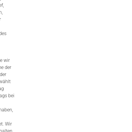
f,
n,
r
 des
e wir
me der
der
wählt
ag
ags bei
 haben,
t. Wir
halten