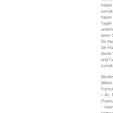
haben 
zurück
haben 
Tagen 
unterr
wenn S
Sie tr
Sie mü
dieser
und Fu
zurück
Muster
(Wenn S
Formul
– An: 
(Taunu
– Hier