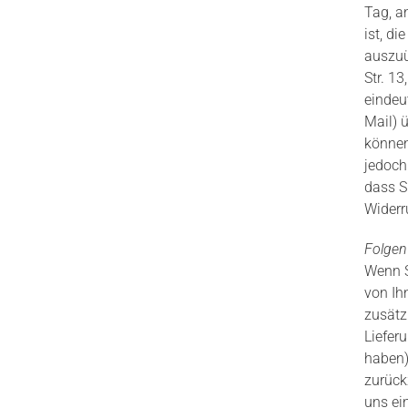
Tag, an
ist, d
auszuü
Str. 1
eindeut
Mail) ü
können
jedoch 
dass S
Widerr
Folgen
Wenn S
von Ih
zusätz
Liefer
haben)
zurück
uns ei