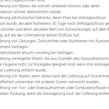
uchers zugeschnitten sind;
eferung von Waren, die schnell verderben können oder deren
lsdatum schnell überschritten würde;
eferung alkoholischer Getränke, deren Preis bei Vertragsschluss
bart wurde, die aber frühestens 30 Tage nach Vertragsschluss gel
 können und deren aktueller Wert von Schwankungen auf dem 
t, auf die der Unternehmer keinen Einfluss hat;
eferung von Zeitungen, Zeitschriften oder Illustrierten mit Ausna
ment-Verträgen.
errufsrecht erlischt vorzeitig bei Verträgen
eferung versiegelter Waren, die aus Gründen des Gesundheitssch
er Hygiene nicht zur Rückgabe geeignet sind, wenn ihre Versiege
er Lieferung entfernt wurde;
eferung von Waren, wenn diese nach der Lieferung auf Grund ihre
ffenheit untrennbar mit anderen Gütern vermischt wurden;
eferung von Ton- oder Videoaufnahmen oder Computersoftware i
gelten Packung, wenn die Versiegelung nach der Lieferung entfer