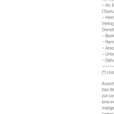
– An: 
(Taunu
– Hier
Vertra
Dienstl
– Beste
– Name
– Ansc
– Unter
– Dat
————
(*) Unz
Aussch
Das Wi
zur Lie
eine i
maßgeb