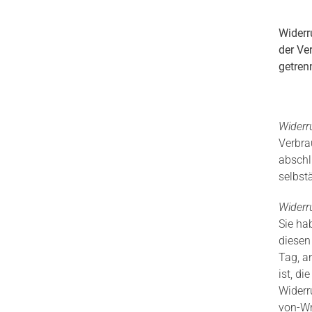
Widerr
der Ve
getren
Widerr
Verbra
abschl
selbst
Widerr
Sie ha
diesen
Tag, an
ist, d
Widerr
von-Wr