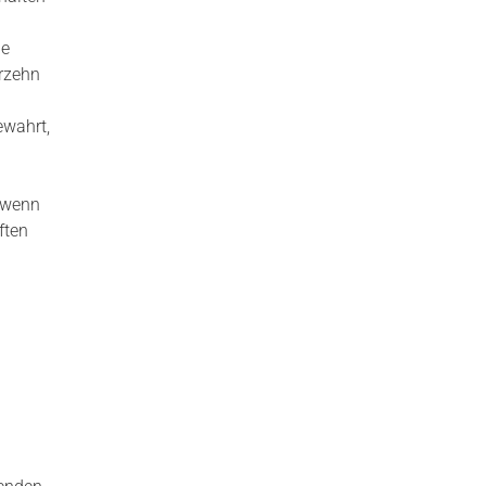
ie
rzehn
ewahrt,
 wenn
ften