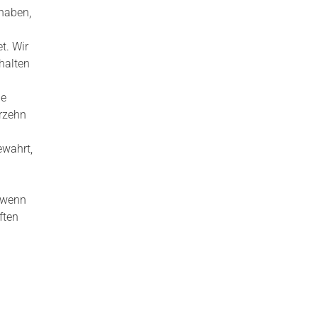
 haben,
t. Wir
halten
ie
rzehn
ewahrt,
 wenn
ften