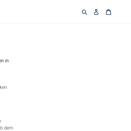
Suchen
Einloggen
Warenkor
en in
cken
n
 ab dem