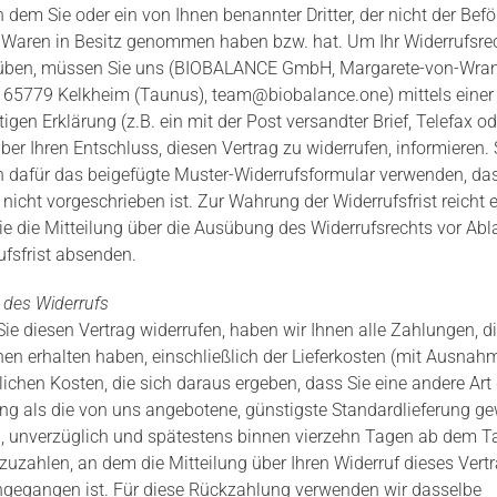
 dem Sie oder ein von Ihnen benannter Dritter, der nicht der Befö
ie Waren in Besitz genommen haben bzw. hat. Um Ihr Widerrufsre
ben, müssen Sie uns (BIOBALANCE GmbH, Margarete-von-Wran
3, 65779 Kelkheim (Taunus), team@biobalance.one) mittels einer
igen Erklärung (z.B. ein mit der Post versandter Brief, Telefax od
ber Ihren Entschluss, diesen Vertrag zu widerrufen, informieren. 
 dafür das beigefügte Muster-Widerrufsformular verwenden, da
nicht vorgeschrieben ist. Zur Wahrung der Widerrufsfrist reicht 
ie die Mitteilung über die Ausübung des Widerrufsrechts vor Abl
ufsfrist absenden.
 des Widerrufs
ie diesen Vertrag widerrufen, haben wir Ihnen alle Zahlungen, di
nen erhalten haben, einschließlich der Lieferkosten (mit Ausnah
lichen Kosten, die sich daraus ergeben, dass Sie eine andere Art 
ung als die von uns angebotene, günstigste Standardlieferung ge
, unverzüglich und spätestens binnen vierzehn Tagen ab dem T
zuzahlen, an dem die Mitteilung über Ihren Widerruf dieses Vertr
ngegangen ist. Für diese Rückzahlung verwenden wir dasselbe