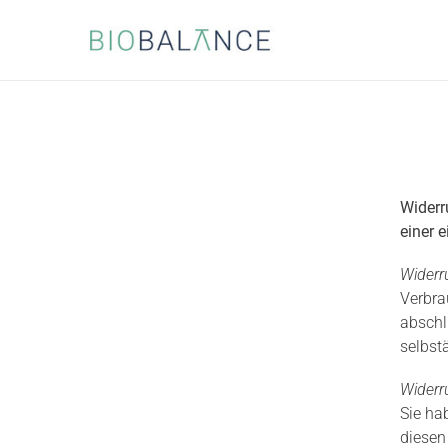
Direkt
zum
Inhalt
Widerr
einer e
Widerr
Verbra
abschl
selbst
Widerr
Sie ha
diesen