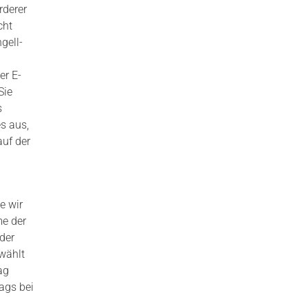
rderer
cht
gell-
er E-
Sie
s
es aus,
auf der
e wir
me der
der
wählt
ag
ags bei