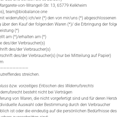
Margarete-von-Wrangell-Str. 13, 65779 Kelkheim
s),
team@biobalance.one
mit widerrufe(n) ich/wir (*) den von mir/uns (*) abgeschlossenen
g über den Kauf der folgenden Waren (*)/ die Erbringung der fol
eistung (*)
llt am (*)/erhalten am (*)
 des/der Verbraucher(s)
hrift des/der Verbraucher(s)
schrift des/der Verbraucher(s) (nur bei Mitteilung auf Papier)
um
—————————
utreffendes streichen.
luss bzw. vorzeitiges Erlöschen des Widerrufsrechts
derrufsrecht besteht nicht bei Verträgen
ferung von Waren, die nicht vorgefertigt sind und für deren Herst
ndividuelle Auswahl oder Bestimmung durch den Verbraucher
lich ist oder die eindeutig auf die persönlichen Bedürfnisse des